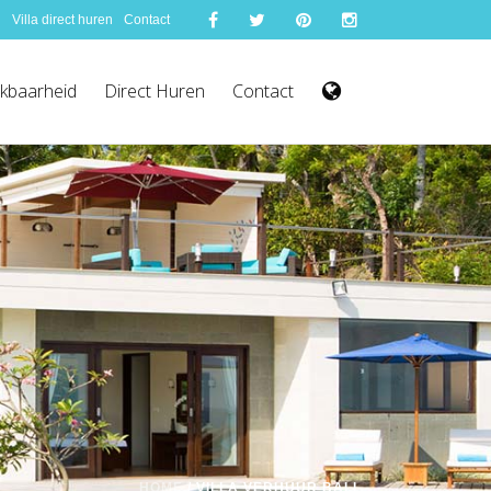
d
Villa direct huren
Contact
ikbaarheid
Direct Huren
Contact
HOME
/ VILLA VERHUUR BALI