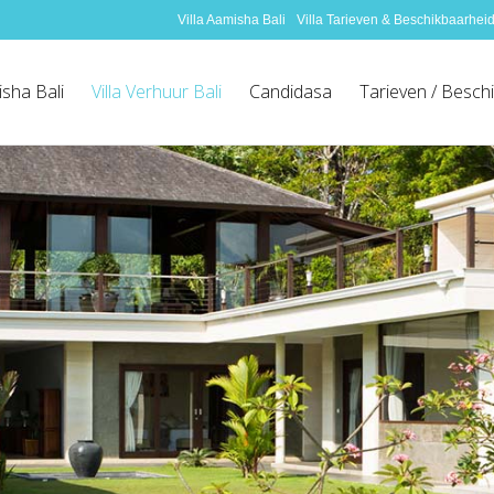
Villa Aamisha Bali
Villa Tarieven & Beschikbaarhei
isha Bali
Villa Verhuur Bali
Candidasa
Tarieven / Besch